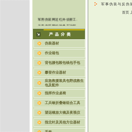
军事伪装与反伪
首页 
军用伪装网近红外侦察工.
关于伪装网的种类与功能.
教你五招辨认伪装网的好.
使用伪装网时为何要将其.
伪装网的军事意义
伪装器材
六种迷彩伪装网的制作方.
作业箱包
背包腰包鞍包钱包手包
攀登作业器材
应急救援装具包野战救生
包及配件
指挥作业桌椅
工兵锹折叠锹组合工具
望远镜放大镜及夜视仪
指北针及其他方位器材