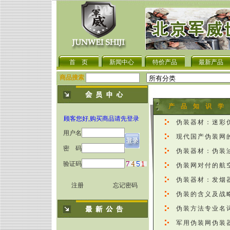
首 页
新闻中心
特价产品
最新产品
商品搜索
产 品 知 识 学 
顾客您好,购买商品请先登录
伪装器材：迷彩
用户名
现代国产伪装网
密 码
伪装器材：伪装
验证码
伪装网对付的航
伪装器材：发烟
注册
忘记密码
伪装的含义及战
伪装方法专业名
军用伪装网伪装