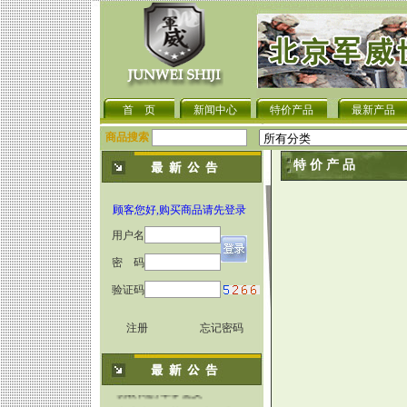
首 页
新闻中心
特价产品
最新产品
商品搜索
特 价 产 品
顾客您好,购买商品请先登录
用户名
密 码
验证码
军用伪装网近红外侦察工.
关于伪装网的种类与功能.
注册
忘记密码
教你五招辨认伪装网的好.
使用伪装网时为何要将其.
伪装网的军事意义
六种迷彩伪装网的制作方.