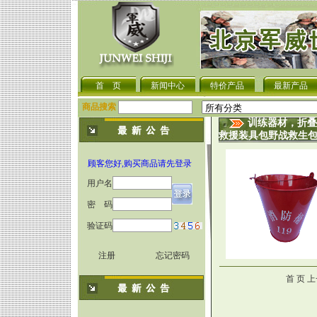
首 页
新闻中心
特价产品
最新产品
商品搜索
训练器材，折叠
救援装具包野战救生
顾客您好,购买商品请先登录
用户名
密 码
验证码
注册
忘记密码
首 页 