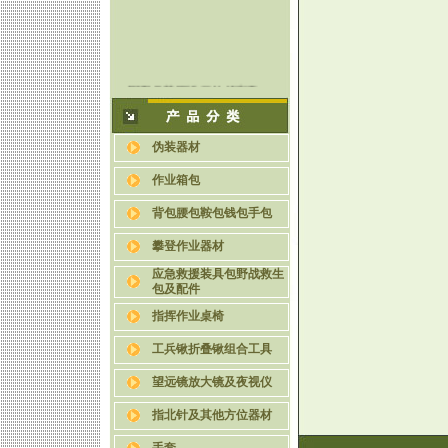
军用伪装网近红外侦察工.
关于伪装网的种类与功能.
教你五招辨认伪装网的好.
伪装器材
使用伪装网时为何要将其.
伪装网的军事意义
作业箱包
六种迷彩伪装网的制作方.
背包腰包鞍包钱包手包
攀登作业器材
应急救援装具包野战救生
包及配件
指挥作业桌椅
工兵锹折叠锹组合工具
望远镜放大镜及夜视仪
指北针及其他方位器材