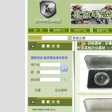
首 页
新闻中心
特价产品
最新产品
商品搜索
训练器材，折叠
针及其他方位器材
>>
顾客您好,购买商品请先登录
用户名
密 码
验证码
军用伪装网近红外侦察工.
注册
忘记密码
关于伪装网的种类与功能.
教你五招辨认伪装网的好.
使用伪装网时为何要将其.
伪装网的军事意义