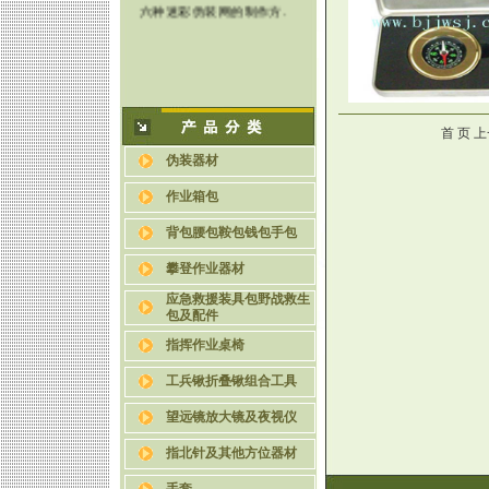
六种迷彩伪装网的制作方.
首 页 
伪装器材
作业箱包
背包腰包鞍包钱包手包
攀登作业器材
应急救援装具包野战救生
包及配件
指挥作业桌椅
工兵锹折叠锹组合工具
望远镜放大镜及夜视仪
指北针及其他方位器材